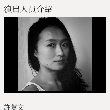
演出人員介紹
許䕒文