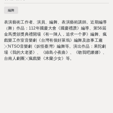
編舞
表演藝術工作者、演員、編舞、表演藝術講師。近期編導
（舞）作品：112年國慶大會《國慶禮讚》編導、第56屆
金馬獎頒獎典禮開場《有一陣人，追求一个夢》編舞、瘋
戲樂工作室音樂劇《台灣有個好萊塢》編舞及故事工廠
╳NTSO音樂劇《妖怪臺灣》編舞等。演出作品：果陀劇
場《我的大老婆》、《綠島小夜曲》、《吻我吧娜娜》、
台南人劇團╳瘋戲樂《木蘭少女》等。