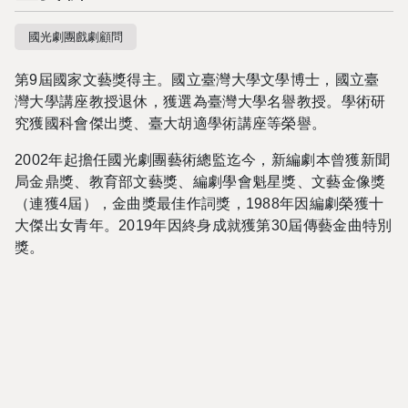
國光劇團戲劇顧問
第
9
屆國家文藝獎得主。國立臺灣大學文學博士，國立臺
灣大學講座教授退休，獲選為臺灣大學名譽教授。學術研
究獲國科會傑出獎、臺大胡適學術講座等榮譽。
2002
年起擔任國光劇團藝術總監迄今，新編劇本曾獲新聞
局金鼎獎、教育部文藝獎、編劇學會魁星獎、文藝金像獎
（連獲
4
屆），金曲獎最佳作詞獎，
1988
年因編劇榮獲十
大傑出女青年。
2019
年因終身成就獲第
30
屆傳藝金曲特別
獎。