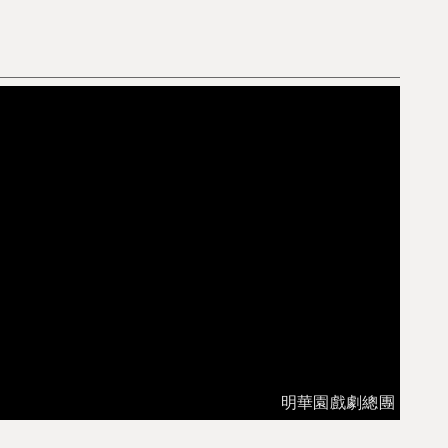
明華園戲劇總團