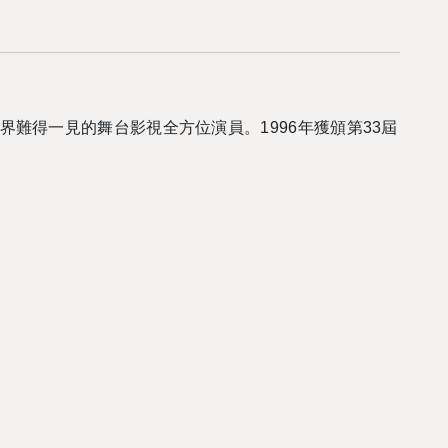
界難得一見的舞台影視全方位演員。
1996
年獲頒第
33
屆