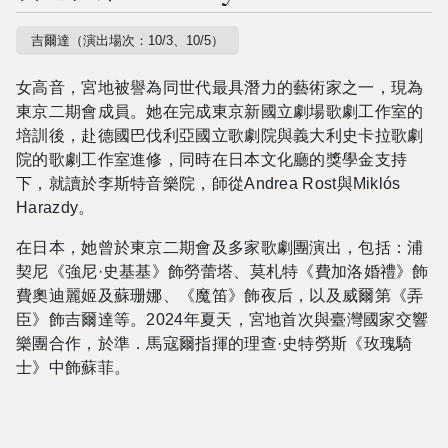
吉爾達（演出場次：10/3、10/5）
女高音，宮地被譽為同世代最具潛力的藝術家之一，現為
東京二期會成員。她在完成東京新國立
劇場歌劇工作室的
培訓後，赴德國巴伐利亞國立歌劇院與義大利史卡拉歌劇
院的歌劇工作室進修，同時在日本文化廳的獎學金支持
下，就讀於李斯特音樂院，師從
Andrea
Rost
與
Miklós
Harazdy
。
在日本，她曾於東京二期會及多家歌劇團演出，包括：浦
契尼《強尼·史基基》飾勞蕾塔、莫札特《費加洛婚禮》飾
費奧迪麗姬及蘇珊娜、《魔笛》飾夜后，以及威爾第《弄
臣》飾吉爾達等。
2024
年夏天，宮地首次與臺灣國家交響
樂團合作，於準．馬寇爾指揮的理查·史特勞斯《玫瑰騎
士》中飾蘇菲。