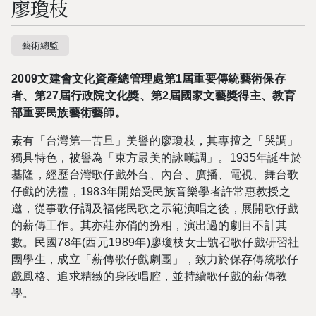
廖瓊枝
藝術總監
2009
文建會文化資產總管理處第
1
屆重要傳統藝術保存
者、第
27
屆行政院文化獎、第
2
屆國家文藝獎得主、教育
部重要民族藝術藝師。
素有「台灣第一苦旦」美譽的廖瓊枝，其專擅之「哭調」
獨具特色，被譽為「東方最美的詠嘆調」。
1935
年誕生於
基隆，經歷台灣歌仔戲外台、內台、廣播、電視、舞台歌
仔戲的洗禮，
1983
年開始受民族音樂學者許常惠教授之
邀，從事歌仔調及福佬民歌之示範演唱之後，展開歌仔戲
的薪傳工作。其亦莊亦俏的扮相，演出過的劇目不計其
數。民國
78
年
(
西元
1989
年
)
廖瓊枝女士號召歌仔戲研習社
團學生，成立「薪傳歌仔戲劇團」，致力於保存傳統歌仔
戲風格、追求精緻的身段唱腔，並持續歌仔戲的薪傳教
學。