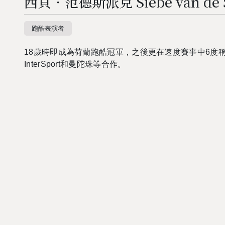
西貝．范德斯派克 Siebe van de S
跑酷表演者
18
歲時即成為荷蘭跑酷冠軍，之後更在速度賽事中
6
度
InterSport
和曼陀珠等合作。