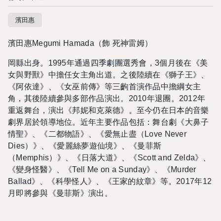
濱田惠
濱田惠
Megumi Hamada
（
飾
死神雷姆
）
岡縣出身。
1995
年通過四季劇團選秀會，3個月後在《美
女與野獸》中擔任女主角出道。之後陸續在《獅子王》、
《阿依達》、《女巫前傳》等三齣首演作品中擔綱女主
角，其後陸續參與多部作品演出。2010年退團。2012年
重返舞台，演出《邦妮和克萊德》。至今仍在日本的音樂
劇界居於領導地位。近年主要作品包括：舞台劇《大鼻子
情聖》、《二都物語》、《愛無止盡（Love Never
Dies）》、《愛麗絲夢遊仙境》、《曼菲斯
（Memphis）》、《日落大道》、《Scott and Zelda》、
《變身怪醫》、《Tell Me on a Sunday》、《Murder
Ballad》、《科學怪人》、《王家的紋章》等。2017年12
月即將參與《曼菲斯》演出。