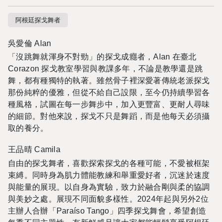
阿根廷探⼽舞者
吳愛倫 Alan
「沒跳舞就渾⾝不對勁」的探⼽成癮者，Alan 在臺北
Corazon 探⼽教室學習與教課多年，不論是教學還是跳
舞，都有種獨特的執著。雖然骨⼦裡深愛著傳統老派探⼽
那份純粹的優雅，但從不給⾃⼰設限，⾄今仍持續學習各
種風格，試圖在每⼀步舞步中，加入更豐富、更耐⼈尋味
的細節。對他來說，探⼽不只是舞蹈，⽽是他每天必須攝
取的養分。
王品晴 Camila
⾃由的探⼽舞者，喜歡探索探⼽的各種可能，不愛被框架
束縛。同時⾝為肌⼒體能教練和舉重愛好者，沉迷於速度
與能量的展現。以⾃⾝為實驗，致⼒於融合剛與柔的協調
與美妙之處。展現不同⾯貌多樣性。2024年起與另外2位
主辦⼈合辦「Paraíso Tango」四季探⼽舞會，希望創造